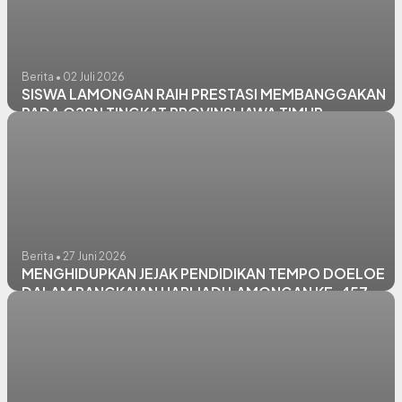
Berita • 02 Juli 2026
SISWA LAMONGAN RAIH PRESTASI MEMBANGGAKAN
PADA O2SN TINGKAT PROVINSI JAWA TIMUR
Berita • 27 Juni 2026
MENGHIDUPKAN JEJAK PENDIDIKAN TEMPO DOELOE
DALAM RANGKAIAN HARI JADI LAMONGAN KE-457