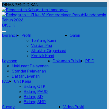
DINAS PENDIDIKAN
DISDIK
Beranda
Profil
Galeri
Tentang Kami
Visi dan Misi
Struktur Organisasi
Kontak Kami
Layanan
Dokumen Publik
PPID
Maklumat Pelayanan
Standar Pelayanan
Daftar Layanan
FAQ
Unit Kerja
Bidang GTK
Bidang PAUD
Bidang SD
Bidang SMP
Survey
Video Profil