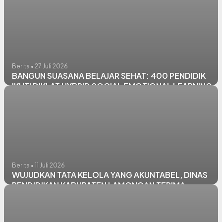
Berita • 27 Juli 2026
BANGUN SUASANA BELAJAR SEHAT: 400 PENDIDIK
IKUTI DIKLAT HYBRID SOCIAL EMOTIONAL LEARNING
Berita • 11 Juli 2026
WUJUDKAN TATA KELOLA YANG AKUNTABEL, DINAS
PENDIDIKAN KABUPATEN LAMONGAN TERIMA
PENGAWASAN KEARSIPAN INTERNAL