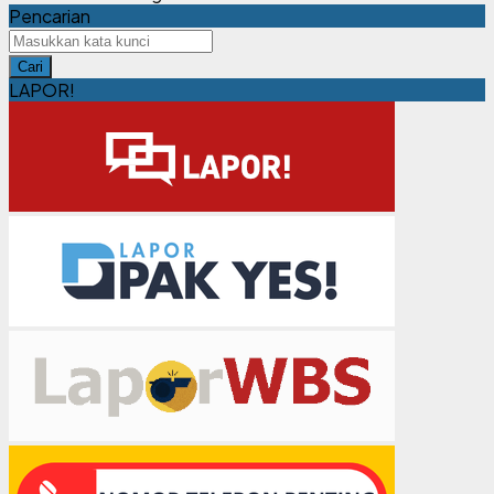
Pencarian
Cari
LAPOR!