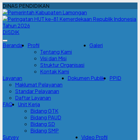
DINAS PENDIDIKAN
DISDIK
Beranda
Profil
Galeri
Tentang Kami
Visi dan Misi
Struktur Organisasi
Kontak Kami
Layanan
Dokumen Publik
PPID
Maklumat Pelayanan
Standar Pelayanan
Daftar Layanan
FAQ
Unit Kerja
Bidang GTK
Bidang PAUD
Bidang SD
Bidang SMP
Survey
Video Profil